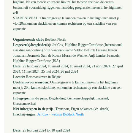
highline. Na een theorie en rescue luik zal het tweede deel van de cursus
bestaan uit voormiddag riggen en namiddag progressie maken in het highlinen
zelf.
START NIVEAU: Om progressie te kunnen maken in het highlinen moet je
vlot 20m kunnen slacklinen en kunnen rechtstaan op een slackline van een
zitpositie.
Organiserende club:
BeSlack North
Lesgever(s)/begeleider(s):
Jef Cox, Highline Rigger Certificate (International
slackline association) Stijn Vandenbussche Viktor Deturck Laurane Néron
Jonathan Desmaele Sam de Roeck Moran de Wachter Anji Lendert Francois,
Highline Rigger Certificate (ISA)
Data:
25 februari 2024, 10 maart 2024, 16 maart 2024, 21 april 2024, 27 april
2024, 11 mei 2024, 25 mei 2024, 26 mei 2024
Locatie:
Rotsmassieven in België
Deelnamevoorwaarden:
Om progressie te kunnen maken in het highlinen
moet je 20m kunnen slacklinen en kunnen rechtstaan op een slackline van een
zitpositie.
Inbegrepen in de prijs:
Begeleiding, Gemeenschappelijk materiaal,
Cursusmateriaal
Niet inbegrepen in de prijs:
Transport, Eigen onkosten (vb. drank)
Inschrijvingen:
Jef Cox
-
website BeSlack North
Data:
25 februari 2024 tot 10 april 2024